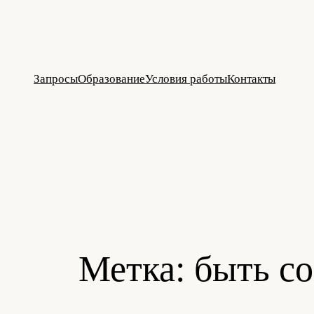
Перейти
к
содержимому
Запросы
Образование
Условия работы
Контакты
Метка:
быть с