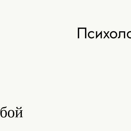
Психоло
обой