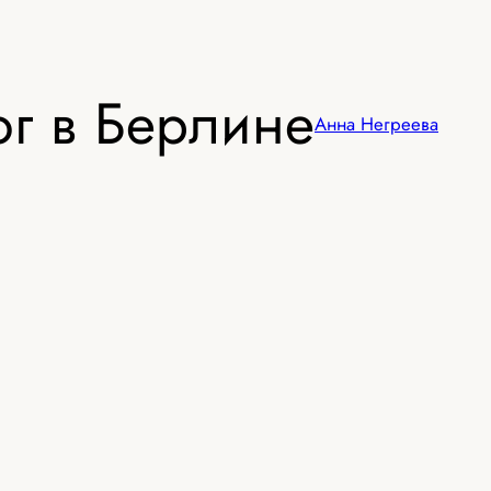
г в Берлине
Анна Негреева