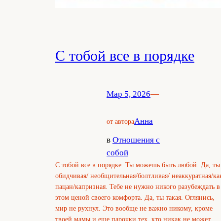
С тобой все в порядке
Мар 5, 2026
—
Анна
от автора
в
Отношения с
собой
С тобой все в порядке. Ты можешь быть любой. Да, ты
обидчивая/ необщительная/болтливая/ неаккуратная/ка
пацан/капризная. Тебе не нужно никого разубеждать в
этом ценой своего комфорта. Да, ты такая. Оглянись,
мир не рухнул. Это вообще не важно никому, кроме
твоей мамы и еще парочки тех, кто никак не может