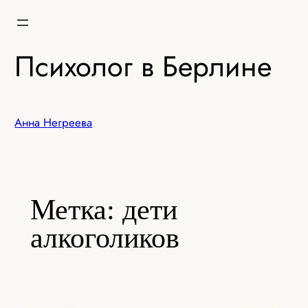
Перейти
к
содержимому
Психолог в Берлине
Анна Негреева
Метка:
дети
алкоголиков