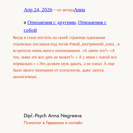
Апр 24, 2026
—
Анна
от автора
в
Отношения с другими
, 
Отношения с
собой
Когда я стала постить на своей странице идеальные
отцовские послания под тегом #твой_внутренний_папа , я
встретила очень много непонимания. «А зачем это?» «А
что, мама это все дать не может?» » А у меня с папой все
нормально.» «Это должен муж давать, а не папа» А еще
было много внимания от психологов, даже запуск
аналогичных…
Dipl.-Psych Anna Negreeva
Психолог в Германии и онлайн