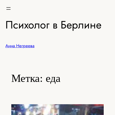
Перейти
к
содержимому
Психолог в Берлине
Анна Негреева
Метка:
еда