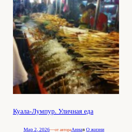
Куала-Лумпур. Уличная еда
Мар 2, 2026
—
Анна
в
О жизни
от автора