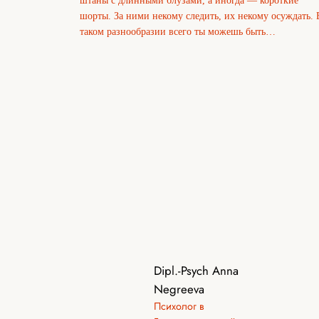
штаны с длинными блузами, а иногда — короткие
шорты. За ними некому следить, их некому осуждать. 
таком разнообразии всего ты можешь быть…
Dipl.-Psych Anna
Negreeva
Психолог в