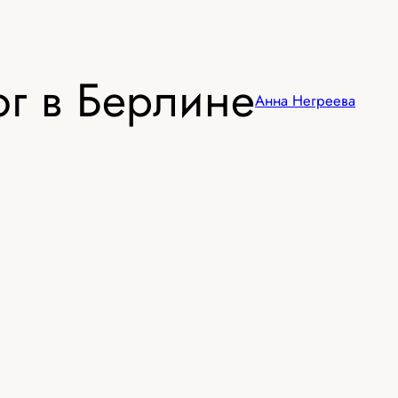
г в Берлине
Анна Негреева