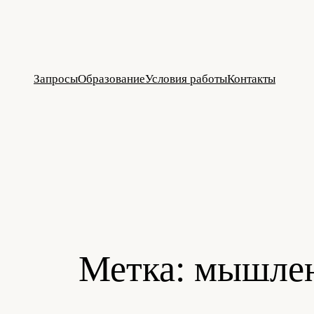
Перейти
к
содержимому
Запросы
Образование
Условия работы
Контакты
Метка:
мышле