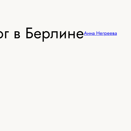
г в Берлине
Анна Негреева