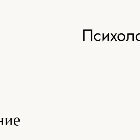
Психоло
ние