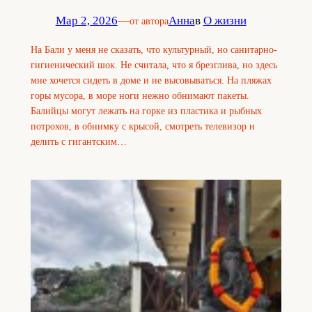
Мар 2, 2026
—
Анна
в
О жизни
от автора
На Бали у меня не сказать, что культурный, но санитарно-
гигиенический шок. Не считала, что я брезглива, но здесь
мне хочется сидеть в доме и не высовываться. На пляжах
горы мусора, в море ноги нежно обнимают пакеты.
Балийцы могут лежать на горке из пластика и рыбных
потрохов, в обнимку с крысой, смотреть телевизор и
делить с гигантским…