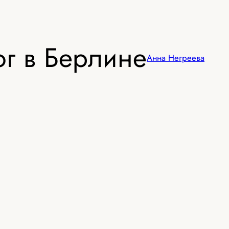
г в Берлине
Анна Негреева