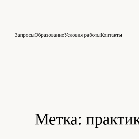
Перейти
к
содержимому
Запросы
Образование
Условия работы
Контакты
Метка:
практи