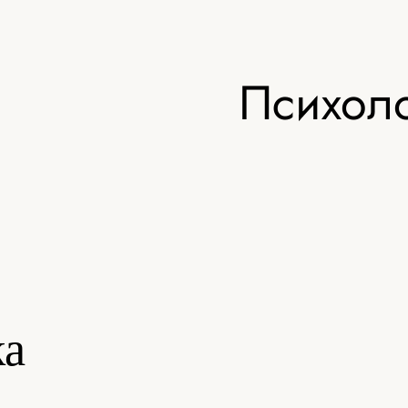
Психоло
ка