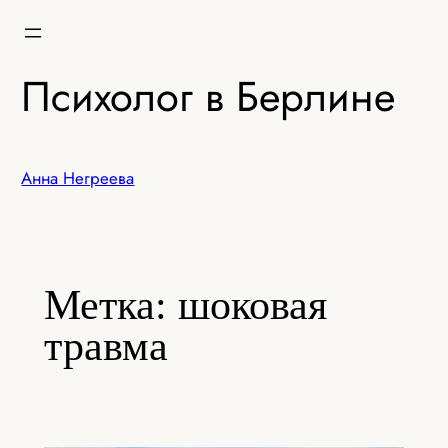
Перейти
к
содержимому
Психолог в Берлине
Анна Негреева
Метка:
шоковая
травма