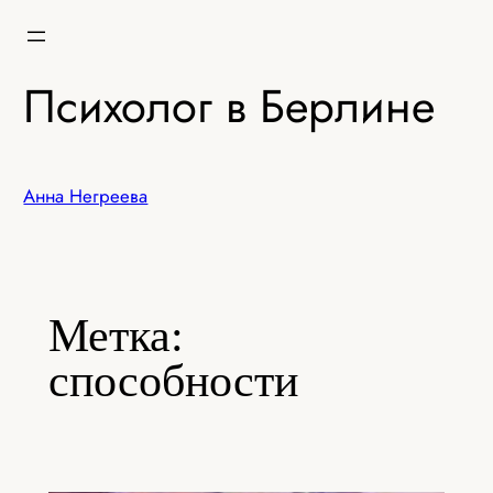
Перейти
к
содержимому
Психолог в Берлине
Анна Негреева
Метка:
способности