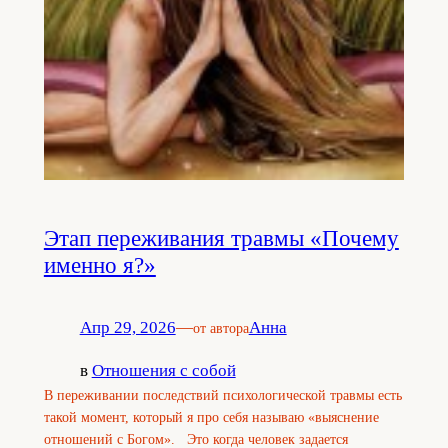
Этап переживания травмы «Почему
именно я?»
Апр 29, 2026
—
Анна
от автора
в
Отношения с собой
В переживании последствий психологической травмы есть
такой момент, который я про себя называю «выяснение
отношений с Богом». Это когда человек задается