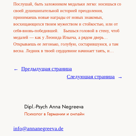
Послушай, быть заложником медальки легко: носишься со
своей душешипательной историей преодоления,
принимаешь новые награды от новых знакомых,
восхищающихся твоим мужеством и стойкостью, или от
себя-вновь-победившей. Бьешься головой в стену, чтоб
медалей — как у Леонида Ильича, а рядом дверь…
Открываешь ее легонько, голубую, состарившуюся, а там
весна. Ледник в твоей сердцевине начинает таять, и…
←
Предыдущая страница
Следующая страница
→
Dipl.-Psych Anna Negreeva
Психолог в Германии и онлайн
info@annanegreeva.de