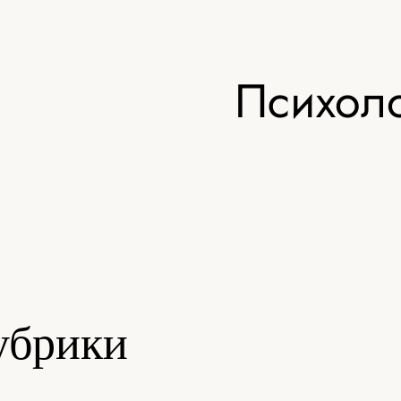
Психоло
убрики