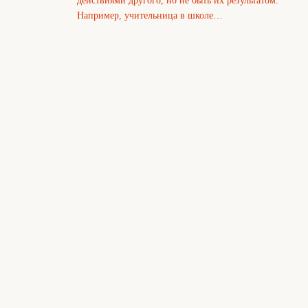
действиями другого, но не быть их результатом.
Например, учительница в школе…