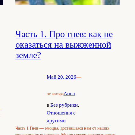
Часть 1. Про гнев: как не
оказаться на выжженной
земле?
Май 20, 2026
—
Анна
от автора
в
Без рубрики
, 
—
Отношения с
м
другими
Часть 1 Гнев — эмоция, доставшаяся нам от наших
эволюционных предков. Мы не можем контролировать