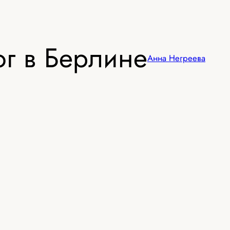
г в Берлине
Анна Негреева