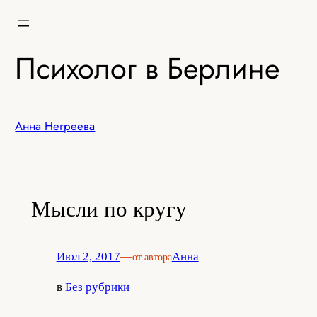
Перейти
к
содержимому
Психолог в Берлине
Анна Негреева
Мысли по кругу
Июл 2, 2017
—
Анна
от автора
в
Без рубрики