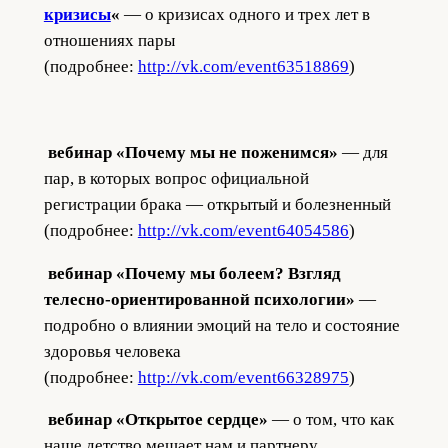
кризисы
«
— о кризисах одного и трех лет в
отношениях пары
(подробнее:
http://vk.com/event63518869
)
вебинар «Почему мы не поженимся»
— для
пар, в которых вопрос официальной
регистрации брака — открытый и болезненный
(подробнее:
http://vk.com/event64054586
)
вебинар «Почему мы болеем? Взгляд
телесно-ориентированной психологии»
—
подробно о влиянии эмоций на тело и состояние
здоровья человека
(подробнее:
http://vk.com/event66328975
)
вебинар «Открытое сердце»
— о том, что как
наше детство мешает нам и партнеру