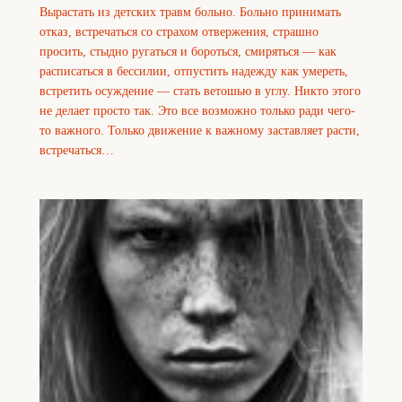
Вырастать из детских травм больно. Больно принимать
отказ, встречаться со страхом отвержения, страшно
просить, стыдно ругаться и бороться, смиряться — как
расписаться в бессилии, отпустить надежду как умереть,
встретить осуждение — стать ветошью в углу. Никто этого
не делает просто так. Это все возможно только ради чего-
то важного. Только движение к важному заставляет расти,
встречаться…