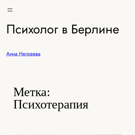
Перейти
к
содержимому
Психолог в Берлине
Анна Негреева
Метка:
Психотерапия