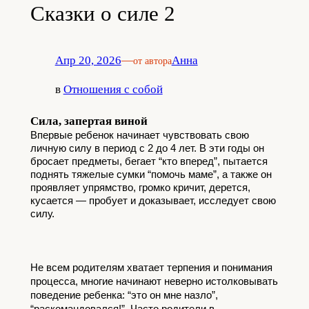
Сказки о силе 2
Апр 20, 2026
—
Анна
от автора
в
Отношения с собой
Сила, запертая виной
Впервые ребенок начинает чувствовать свою 
личную силу в период с 2 до 4 лет. В эти годы он 
бросает предметы, бегает “кто вперед”, пытается 
поднять тяжелые сумки “помочь маме”, а также он 
проявляет упрямство, громко кричит, дерется, 
кусается — пробует и доказывает, исследует свою 
силу.
Не всем родителям хватает терпения и понимания 
процесса, многие начинают неверно истолковывать 
поведение ребенка: “это он мне назло”, 
“раскомандовался!”. Часто родители в 