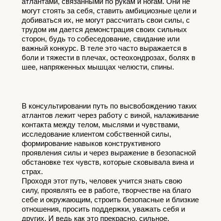
атлантами, связанными по рукам и ногам. Они не 
могут стоять за себя, ставить амбициозные цели и 
добиваться их, не могут рассчитать свои силы, с 
трудом им дается демонстрация своих сильных 
сторон, будь то собеседование, свидание или 
важный конкурс. В теле это часто выражается в 
боли и тяжести в плечах, остеохондрозах, болях в 
шее, напряженных мышцах челюсти, спины. 
В консультировании путь по высвобождению таких 
атлантов лежит через работу с виной, налаживание 
контакта между телом, мыслями и чувствами, 
исследование клиентом собственной силы, 
формирование навыков конструктивного 
проявления силы и через выражение в безопасной 
обстановке тех чувств, которые сковывала вина и 
страх. 
Проходя этот путь, человек учится знать свою 
силу, проявлять ее в работе, творчестве на благо 
себе и окружающим, строить безопасные и близкие 
отношения, просить поддержки, уважать себя и 
других. И ведь как это прекрасно, сильное, 